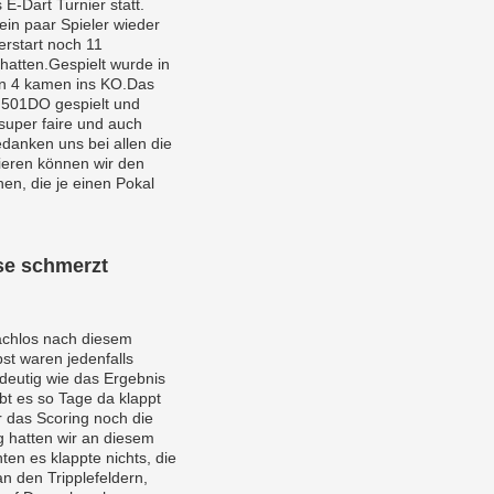
E-Dart Turnier statt.
 ein paar Spieler wieder
erstart noch 11
 hatten.Gespielt wurde in
en 4 kamen ins KO.Das
 501DO gespielt und
super faire und auch
danken uns bei allen die
lieren können wir den
en, die je einen Pokal
se schmerzt
achlos nach diesem
bst waren jedenfalls
deutig wie das Ergebnis
bt es so Tage da klappt
r das Scoring noch die
 hatten wir an diesem
ten es klappte nichts, die
n den Tripplefeldern,