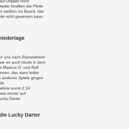
auf Doppel noch
der knallten die Pfeile
es weißen ins Board, klar
le nicht gewinnen kann.
niederlage
für uns nach Rüsselsheim
 wir es auch heute in dem
en.Markus O. und Ralf
innen, das wars leider
e anderen Spiele gingen
nde
bnis somit 2:14
 wie immer auf
Lucky Darter
die Lucky Darter