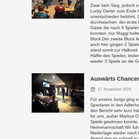
Zwar kein Sieg, jedoch e
Lucky Darter zum Ende 
unentschieden belohnt. D
durchwachen, der erste B
Gäste die nach 4 Spielen
konnten, nur Maggi holte
Block.Der zweite Block l
auch hier gingen 2 Spie
stand somit zur Halbzeit 
Hälfte des Spieles, leide
wieder 3 Spiele an die Ge
Auswärts Chance
17. November 2025
Für unsere Jungs ging 
Spartaner in den Adlerho
den Bericht sehr kurz hal
für uns, außer Markus O.
Spiele gewinnen konnte, 
Heimmannschaft.Wir fuhr
Niederlage wieder nach
Abend den es schnell zu 