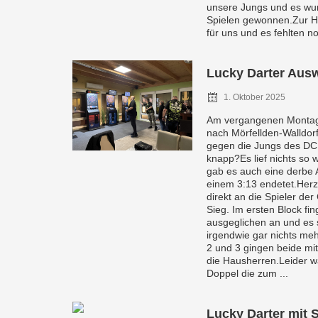
unsere Jungs und es wu
Spielen gewonnen.Zur Ha
für uns und es fehlten no
Lucky Darter Aus
1. Oktober 2025
Am vergangenen Montag
nach Mörfellden-Walldor
gegen die Jungs des DC 
knapp?Es lief nichts so
gab es auch eine derbe A
einem 3:13 endetet.Her
direkt an die Spieler de
Sieg. Im ersten Block fin
ausgeglichen an und es s
irgendwie gar nichts meh
2 und 3 gingen beide mit
die Hausherren.Leider w
Doppel die zum ...
Lucky Darter mit S