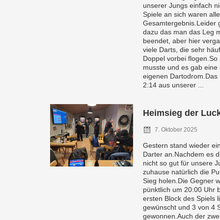
unserer Jungs einfach ni
Spiele an sich waren all
Gesamtergebnis.Leider 
dazu das man das Leg mi
beendet, aber hier verga
viele Darts, die sehr hä
Doppel vorbei flogen.S
musste und es gab eine 
eigenen Dartodrom.Das S
2:14 aus unserer ...
Heimsieg der Luck
7. Oktober 2025
Gestern stand wieder ein
Darter an.Nachdem es d
nicht so gut für unsere J
zuhause natürlich die Pu
Sieg holen.Die Gegner w
pünktlich um 20:00 Uhr 
ersten Block des Spiels li
gewünscht und 3 von 4 
gewonnen.Auch der zweite