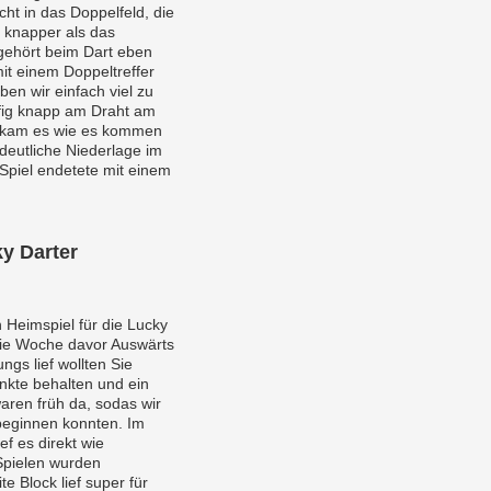
cht in das Doppelfeld, die
e knapper als das
gehört beim Dart eben
t einem Doppeltreffer
ben wir einfach viel zu
ufig knapp am Draht am
o kam es wie es kommen
deutliche Niederlage im
piel endetete mit einem
y Darter
 Heimspiel für die Lucky
ie Woche davor Auswärts
ungs lief wollten Sie
nkte behalten und ein
aren früh da, sodas wir
beginnen konnten. Im
ef es direkt wie
Spielen wurden
 Block lief super für