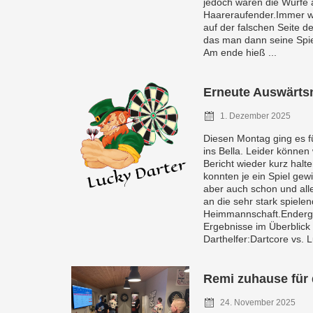
jedoch waren die Würfe 
Haareraufender.Immer wie
auf der falschen Seite d
das man dann seine Spie
Am ende hieß ...
Erneute Auswärts
1. Dezember 2025
Diesen Montag ging es 
ins Bella. Leider können
Bericht wieder kurz halt
konnten je ein Spiel gew
aber auch schon und all
an die sehr stark spiele
Heimmannschaft.Enderge
Ergebnisse im Überblick
Darthelfer:Dartcore vs. 
Remi zuhause für 
24. November 2025