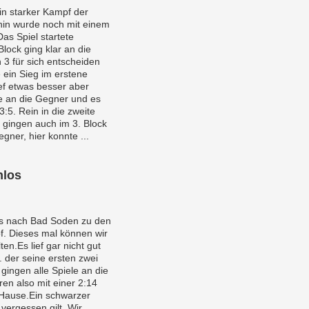
in starker Kampf der
hin wurde noch mit einem
as Spiel startete
lock ging klar an die
 3 für sich entscheiden
 ein Sieg im erstene
ief etwas besser aber
le an die Gegner und es
3:5. Rein in die zweite
r gingen auch im 3. Block
gner, hier konnte ...
nlos
es nach Bad Soden zu den
f. Dieses mal können wir
ten.Es lief gar nicht gut
 der seine ersten zwei
gingen alle Spiele an die
en also mit einer 2:14
 Hause.Ein schwarzer
vergessen gilt. Wir