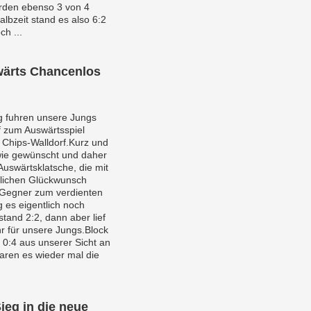
rden ebenso 3 von 4
lbzeit stand es also 6:2
ch ...
wärts Chancenlos
 fuhren unsere Jungs
f zum Auswärtsspiel
Chips-Walldorf.Kurz und
 wie gewünscht und daher
uswärtsklatsche, die mit
zlichen Glückwunsch
r Gegner zum verdienten
g es eigentlich noch
tand 2:2, dann aber lief
r für unsere Jungs.Block
 0:4 aus unserer Sicht an
aren es wieder mal die
ieg in die neue