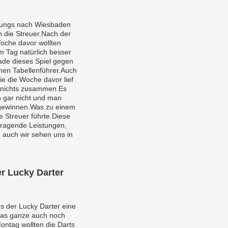
Jungs nach Wiesbaden
 die Streuer.Nach der
oche davor wollten
 Tag natürlich besser
de dieses Spiel gegen
nen Tabellenführer.Auch
wie die Woche davor lief
 nichts zusammen.Es
rn gar nicht und man
 gewinnen.Was zu einem
e Streuer führte.Diese
rragende Leistungen,
 auch wir sehen uns in
r Lucky Darter
s der Lucky Darter eine
das ganze auch noch
ntag wollten die Darts