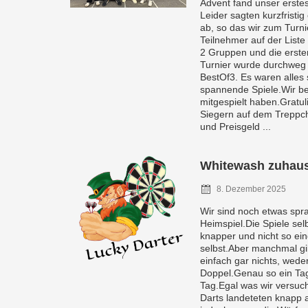
Advent fand unser erstes 
Leider sagten kurzfristig
ab, so das wir zum Turni
Teilnehmer auf der Liste
2 Gruppen und die erst
Turnier wurde durchweg
BestOf3. Es waren alles 
spannende Spiele.Wir be
mitgespielt haben.Gratu
Siegern auf dem Treppch
und Preisgeld ...
Whitewash zuhau
8. Dezember 2025
Wir sind noch etwas spr
Heimspiel.Die Spiele sel
knapper und nicht so ein
selbst.Aber manchmal gi
einfach gar nichts, wede
Doppel.Genau so ein Tag
Tag.Egal was wir versuch
Darts landeteten knapp a